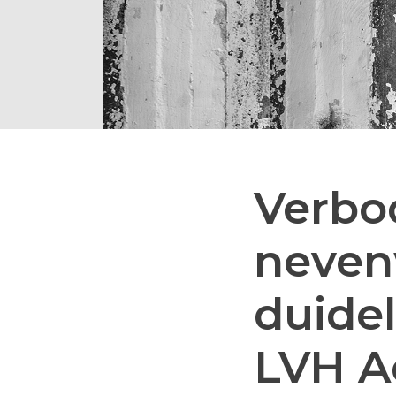
Verbo
neven
duidel
LVH A