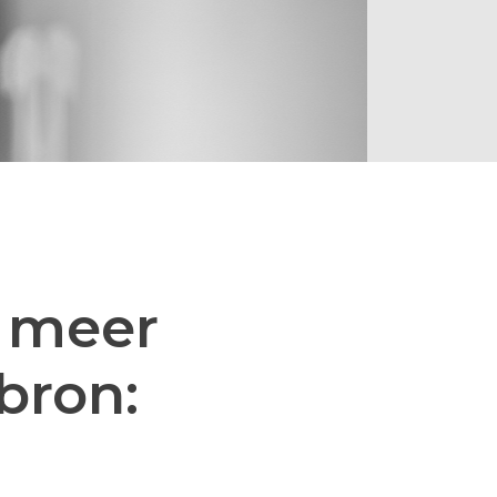
 meer
bron: