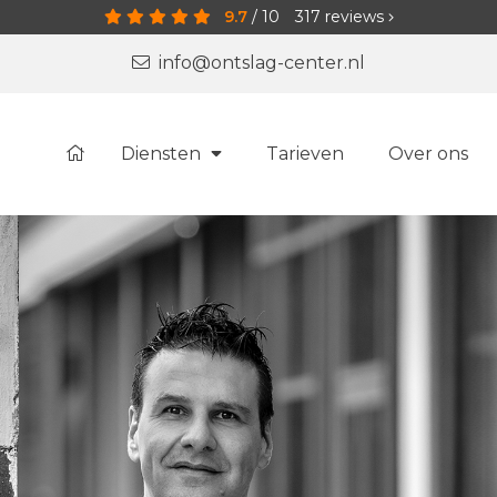
9.7
/
10
317
reviews
info@ontslag-center.nl
Diensten
Tarieven
Over ons