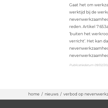
Gaat het om werkza
werktijd bij de wer
nevenwerkzaamheden
reden. Artikel 7:
‘buiten het werkroos
verricht’. Het kan d
nevenwerkzaamhede
nevenwerkzaamhede
Publicatiedatum 09/02/20
home
/
nieuws
/
verbod op nevenwerkza