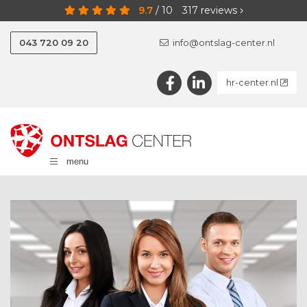
9.7
/
10
317
reviews
043 720 09 20
info@ontslag-center.nl
hr-center.nl
menu