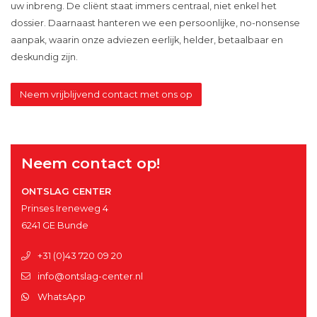
uw inbreng. De cliënt staat immers centraal, niet enkel het
dossier. Daarnaast hanteren we een persoonlijke, no-nonsense
aanpak, waarin onze adviezen eerlijk, helder, betaalbaar en
deskundig zijn.
Neem vrijblijvend contact met ons op
Neem contact op!
ONTSLAG CENTER
Prinses Ireneweg 4
6241 GE Bunde
+31 (0)43 720 09 20
info@ontslag-center.nl
WhatsApp