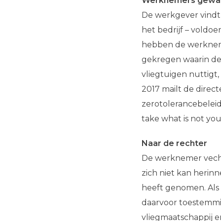
Werknemers gewa
De werkgever vindt 
het bedrijf – vold
hebben de werkneme
gekregen waarin de 
vliegtuigen nuttigt
2017 mailt de direc
zerotolerancebeleid 
take what is not your
Naar de rechter
De werknemer vecht 
zich niet kan herinn
heeft genomen. Als 
daarvoor toestemmi
vliegmaatschappij e