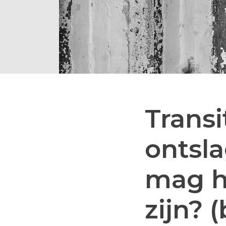
Transi
ontsl
mag h
zijn? 