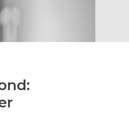
ond:
er