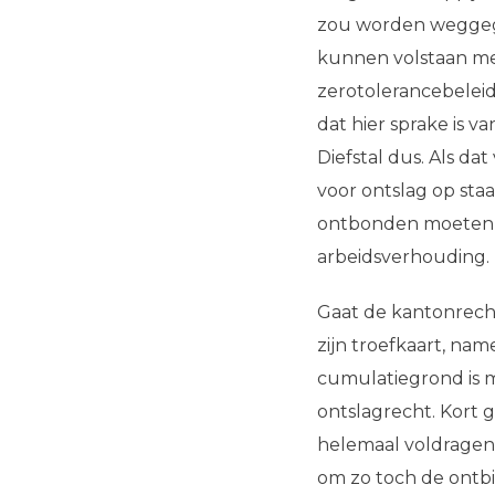
zou worden weggego
kunnen volstaan me
zerotolerancebeleid
dat hier sprake is
Diefstal dus. Als da
voor ontslag op st
ontbonden moeten 
arbeidsverhouding.
Gaat de kantonrecht
zijn troefkaart, nam
cumulatiegrond is 
ontslagrecht. Kort 
helemaal voldrage
om zo toch de ontb