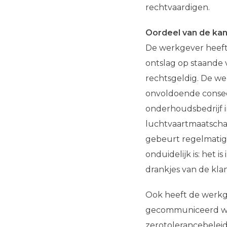
rechtvaardigen.
Oordeel van de ka
De werkgever heeft 
ontslag op staande 
rechtsgeldig. De we
onvoldoende conseq
onderhoudsbedrijf 
luchtvaartmaatschap
gebeurt regelmatig.
onduidelijk is: het i
drankjes van de klan
Ook heeft de werkge
gecommuniceerd wat
zerotolerancebeleid