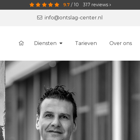
9.7
/
10
317
reviews
info@ontslag-center.nl
Diensten
Tarieven
Over ons