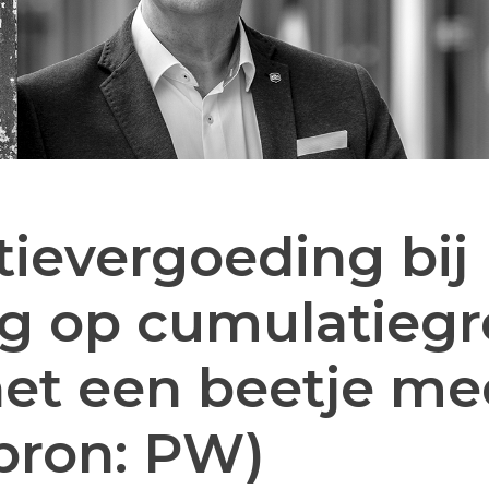
tievergoeding bij
ag op cumulatiegr
et een beetje me
(bron: PW)