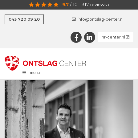
9.7
/
10
317
reviews
043 720 09 20
info@ontslag-center.nl
hr-center.nl
menu