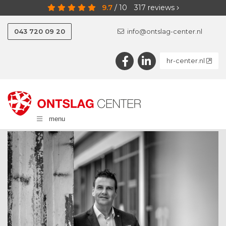
9.7
/
10
317
reviews
043 720 09 20
info@ontslag-center.nl
hr-center.nl
menu