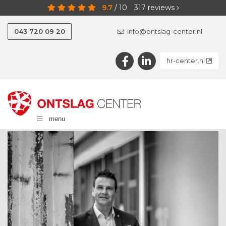
9.7
/
10
317
reviews
043 720 09 20
info@ontslag-center.nl
hr-center.nl
menu