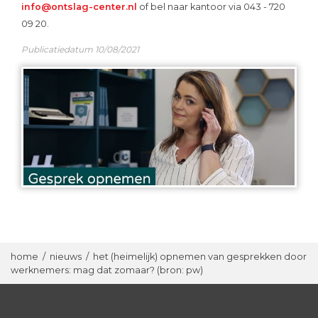
info@ontslag-center.nl
of bel naar kantoor via 043 - 720
09 20.
Publicatiedatum 10/08/2021
home
/
nieuws
/
het (heimelijk) opnemen van gesprekken door
werknemers: mag dat zomaar? (bron: pw)