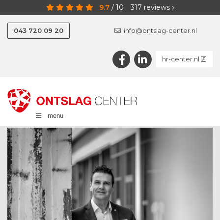
9.7
/
10
317
reviews
043 720 09 20
info@ontslag-center.nl
hr-center.nl
menu