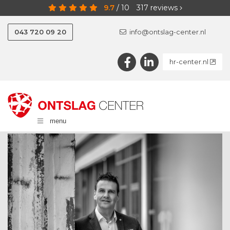
9.7
/
10
317
reviews
043 720 09 20
info@ontslag-center.nl
hr-center.nl
menu