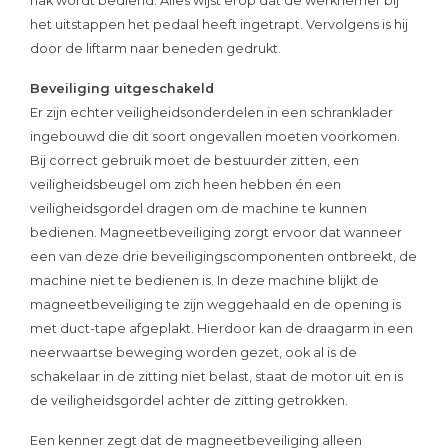
hak wordt bediend. Alles wijst erop dat de werknemer bij
het uitstappen het pedaal heeft ingetrapt. Vervolgens is hij
door de liftarm naar beneden gedrukt.
Beveiliging uitgeschakeld
Er zijn echter veiligheidsonderdelen in een schranklader
ingebouwd die dit soort ongevallen moeten voorkomen.
Bij correct gebruik moet de bestuurder zitten, een
veiligheidsbeugel om zich heen hebben én een
veiligheidsgordel dragen om de machine te kunnen
bedienen. Magneetbeveiliging zorgt ervoor dat wanneer
een van deze drie beveiligingscomponenten ontbreekt, de
machine niet te bedienen is. In deze machine blijkt de
magneetbeveiliging te zijn weggehaald en de opening is
met duct-tape afgeplakt. Hierdoor kan de draagarm in een
neerwaartse beweging worden gezet, ook al is de
schakelaar in de zitting niet belast, staat de motor uit en is
de veiligheidsgordel achter de zitting getrokken.
Een kenner zegt dat de magneetbeveiliging alleen