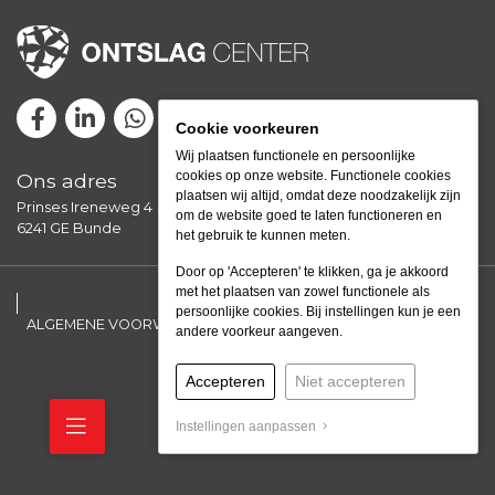
Cookie voorkeuren
Wij plaatsen functionele en persoonlijke
cookies op onze website. Functionele cookies
Ons adres
plaatsen wij altijd, omdat deze noodzakelijk zijn
Prinses Ireneweg 4
om de website goed te laten functioneren en
6241 GE Bunde
het gebruik te kunnen meten.
Door op 'Accepteren' te klikken, ga je akkoord
met het plaatsen van zowel functionele als
persoonlijke cookies. Bij instellingen kun je een
ALGEMENE VOORWAARDEN
SITEMAP
PRIVACY POLICY
andere voorkeur aangeven.
by Mediazo
Accepteren
Niet accepteren
Instellingen aanpassen