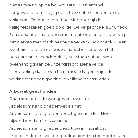
niet aanwezig op de bouwplaats. Er is niemand
aangewezen om in zijn plaats toezicht te houden op de
veiligheid. Op papier heeft het sloopbedrijf de
veiligheidszaken goed op orde. De verplichte RI&E? Check.
Een personeelshandboek met maatregelen om risico’s bij
het werken met machines te beperken? Ook check. Alleen
weet niemand op de bouwplaats überhaupt van het
bestaan van dit handboek af, laat staan dat het wordt
overhandigd aan de uitzendkracht. Behalve de
mededeling dat hij een helm moet dragen, krijgt de
werknemer geen specifieke veiligheidsinstructies.
Arbowet geschonden
Daarmee heeft de werkgever zowel de
Arbeidsomstandighedenwet als het
Arbeidsomstandighedenbesluit geschonden. Neem
bijvoorbeeld artikel 7.4 van het
Arbeidsomstandighedenbesluit, waarin staat dat
arbeidsmiddelen van deugdelijke constructie moeten zijn.