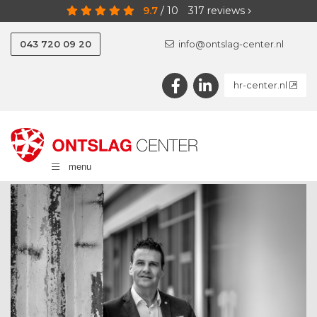
9.7
/
10
317
reviews
043 720 09 20
info@ontslag-center.nl
hr-center.nl
menu