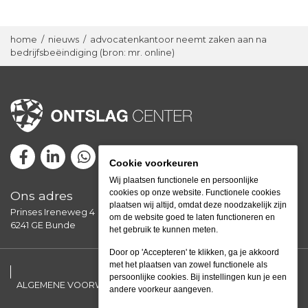
home
/
nieuws
/
advocatenkantoor neemt zaken aan na
bedrijfsbeëindiging (bron: mr. online)
Cookie voorkeuren
Wij plaatsen functionele en persoonlijke
cookies op onze website. Functionele cookies
Ons adres
plaatsen wij altijd, omdat deze noodzakelijk zijn
Prinses Ireneweg 4
om de website goed te laten functioneren en
6241 GE Bunde
het gebruik te kunnen meten.
Door op 'Accepteren' te klikken, ga je akkoord
met het plaatsen van zowel functionele als
persoonlijke cookies. Bij instellingen kun je een
ALGEMENE VOORWAARDEN
SITEMAP
PRIVACY POLICY
andere voorkeur aangeven.
by Mediazo