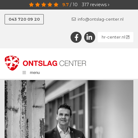
9.7
/
10
317
reviews
043 720 09 20
info@ontslag-center.nl
hr-center.nl
menu